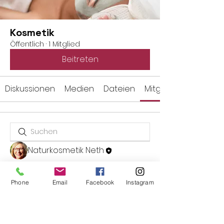
Kosmetik
Öffentlich
·
1 Mitglied
Beitreten
Diskussionen
Medien
Dateien
Mitglieder
Naturkosmetik Neth
Phone
Email
Facebook
Instagram