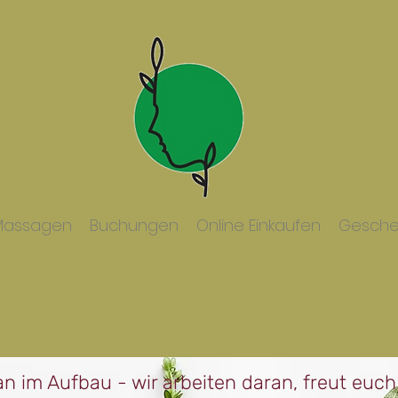
Massagen
Buchungen
Online Einkaufen
Gesche
n im Aufbau - wir arbeiten daran, freut euch